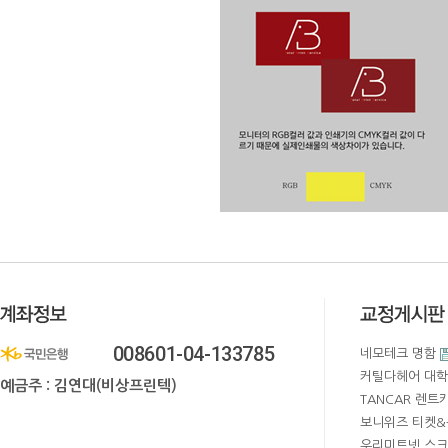
008601-04-133785
네모테크 명함
커틸다헤어 대학
예금주 : 김연대(비상프린텍)
TANCAR 렌트
보니위즈 티켓&
우리미트넷 스